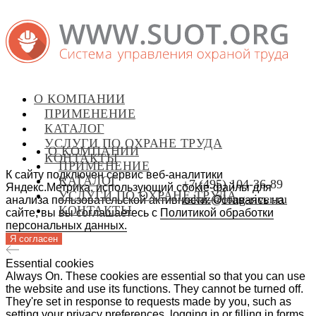
О КОМПАНИИ
ПРИМЕНЕНИЕ
КАТАЛОГ
УСЛУГИ ПО ОХРАНЕ ТРУДА
О КОМПАНИИ
КОНТАКТЫ
ПРИМЕНЕНИЕ
К cайту подключен сервис веб-аналитики
КАТАЛОГ
+7 (495) 104-36-89
Яндекс.Метрика, использующий cookie-файлы для
УСЛУГИ ПО ОХРАНЕ ТРУДА
zakaz@long-river.ru
анализа пользовательской активности. Оставаясь на
КОНТАКТЫ
сайте, вы вы соглашаетесь с
Политикой обработки
персональных данных.
Я согласен
Essential cookies
Always On. These cookies are essential so that you can use
the website and use its functions. They cannot be turned off.
They're set in response to requests made by you, such as
setting your privacy preferences, logging in or filling in forms.