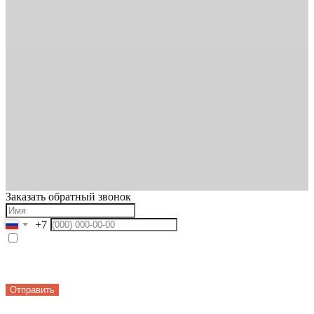
Заказать обратный звонок
+7
Я подтверждаю ознакомление и даю
Согласие
на обработку
моих персональных данных в порядке и на условиях,
указанных в
Политике конфиденциальности
.
Отправить