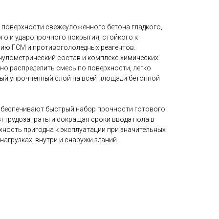
а поверхности свежеуложенного бетона гладкого,
го и ударопрочного покрытия, стойкого к
ию ГСМ и противогололедных реагентов.
улометрический состав и комплекс химических
о распределить смесь по поверхности, легко
ный упрочненный слой на всей площади бетонной
беспечивают быстрый набор прочности готового
я трудозатраты и сокращая сроки ввода пола в
хность пригодна к эксплуатации при значительных
нагрузках, внутри и снаружи зданий.